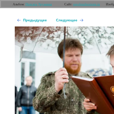
Альбом:
Присяга Дружины
Сайт:
preobrazhenienn.ru
Изобр
Предыдущее
Следующее